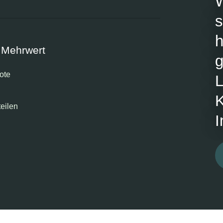
s
h
 Mehrwert
g
ote
L
K
teilen
I