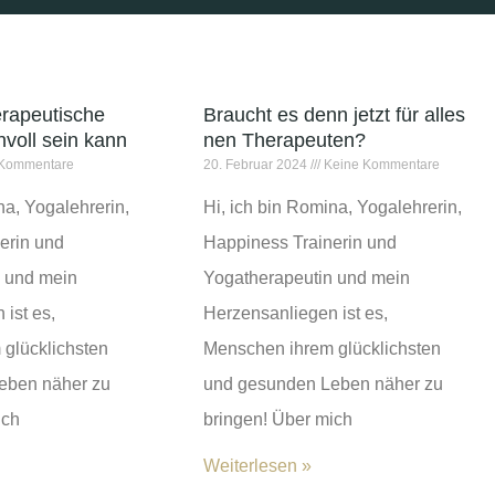
rapeutische
Braucht es denn jetzt für alles
nvoll sein kann
nen Therapeuten?
Kommentare
20. Februar 2024
Keine Kommentare
na, Yogalehrerin,
Hi, ich bin Romina, Yogalehrerin,
erin und
Happiness Trainerin und
 und mein
Yogatherapeutin und mein
ist es,
Herzensanliegen ist es,
glücklichsten
Menschen ihrem glücklichsten
eben näher zu
und gesunden Leben näher zu
ich
bringen! Über mich
Weiterlesen »