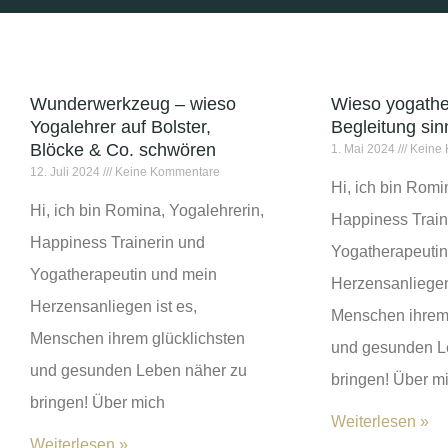
Wunderwerkzeug – wieso
Wieso yogathe
Yogalehrer auf Bolster,
Begleitung sin
Blöcke & Co. schwören
1. Mai 2024
Keine 
12. Juli 2024
Keine Kommentare
Hi, ich bin Romi
Hi, ich bin Romina, Yogalehrerin,
Happiness Train
Happiness Trainerin und
Yogatherapeutin
Yogatherapeutin und mein
Herzensanliegen 
Herzensanliegen ist es,
Menschen ihrem 
Menschen ihrem glücklichsten
und gesunden L
und gesunden Leben näher zu
bringen! Über m
bringen! Über mich
Weiterlesen »
Weiterlesen »