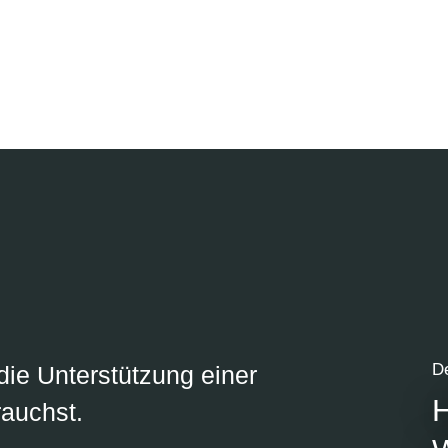
D
die Unterstützung einer
H
auchst.