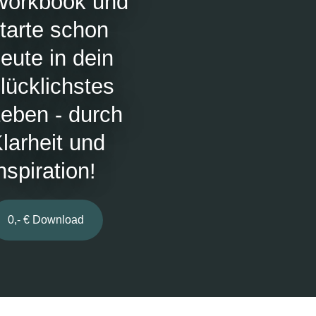
Workbook und
tarte schon
eute in dein
lücklichstes
eben - durch
larheit und
nspiration!
0,- € Download